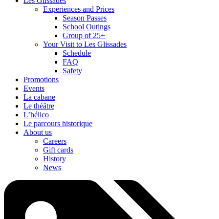
Les Glissades
Experiences and Prices
Season Passes
School Outings
Group of 25+
Your Visit to Les Glissades
Schedule
FAQ
Safety
Promotions
Events
La cabane
Le théâtre
L’hélico
Le parcours historique
About us
Careers
Gift cards
History
News