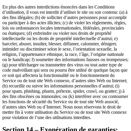
En plus des autres interdictions énoncées dans les Conditions
d’utilisation, il vous est interdit d’utiliser le site ou son contenu: (a) à
des fins illégales; (b) de solliciter d’autres personnes pour accomplir
ou participer à des actes illicites; (c) de violer les règlements, règles,
lois ou ordonnances locales internationales, fédérales, provinciales
ou étatiques; (d) enfreindre ou violer nos droits de propriété
intellectuelle ou les droits de propriété intellectuelle d’autrui; e)
harceler, abuser, insulter, blesser, diffamer, calomnier, dénigrer,
intimider ou discriminer selon le sexe, l’orientation sexuelle, la
religion, l’appartenance ethnique, la race, l’âge, l’origine nationale
ou le handicap; f) soumettre des informations fausses ou trompeuses;
(g) pour télécharger ou transmettre des virus ou tout autre type de
code malveillant qui sera ou pourra être utilisé de quelque façon que
ce soit qui affectera la fonctionnalité ou le fonctionnement du
Service ou de tout site Web connexe, d’autres sites Web ou Internet;
(h) recueillir ou suivre les informations personnelles d’autrui; (i)
pour spam, phishing, pharm, prétexte, spider, crawl, ou gratter; j) à
des fins obscènes ou immorales; ou (k) interférer avec ou contourner
les fonctions de sécurité du Service ou de tout site Web associé,
d’autres sites Web ou d’Internet. Nous nous réservons le droit de
mettre fin à votre utilisation du Service ou de tout site Web connexe
pour violation de l’une des utilisations interdites.
Section 14 – Exonération de garanties;