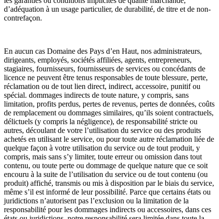
les garanties ou conditions implicites de qualité marchande,
d’adéquation à un usage particulier, de durabilité, de titre et de non-
contrefaçon.
En aucun cas Domaine des Pays d’en Haut, nos administrateurs,
dirigeants, employés, sociétés affiliées, agents, entrepreneurs,
stagiaires, fournisseurs, fournisseurs de services ou concédants de
licence ne peuvent être tenus responsables de toute blessure, perte,
réclamation ou de tout lien direct, indirect, accessoire, punitif ou
spécial. dommages indirects de toute nature, y compris, sans
limitation, profits perdus, pertes de revenus, pertes de données, coûts
de remplacement ou dommages similaires, qu’ils soient contractuels,
délictuels (y compris la négligence), de responsabilité stricte ou
autres, découlant de votre l’utilisation du service ou des produits
achetés en utilisant le service, ou pour toute autre réclamation liée de
quelque façon à votre utilisation du service ou de tout produit, y
compris, mais sans s’y limiter, toute erreur ou omission dans tout
contenu, ou toute perte ou dommage de quelque nature que ce soit
encouru à la suite de l’utilisation du service ou de tout contenu (ou
produit) affiché, transmis ou mis à disposition par le biais du service,
même s’il est informé de leur possibilité. Parce que certains états ou
juridictions n’autorisent pas l’exclusion ou la limitation de la
responsabilité pour les dommages indirects ou accessoires, dans ces
états ou juridictions, notre responsabilité sera limitée dans toute la