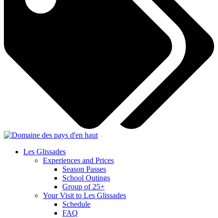
Les Glissades
Experiences and Prices
Season Passes
School Outings
Group of 25+
Your Visit to Les Glissades
Schedule
FAQ