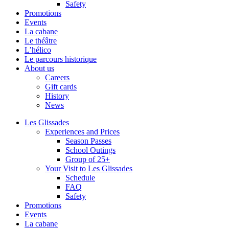
Safety
Promotions
Events
La cabane
Le théâtre
L’hélico
Le parcours historique
About us
Careers
Gift cards
History
News
Les Glissades
Experiences and Prices
Season Passes
School Outings
Group of 25+
Your Visit to Les Glissades
Schedule
FAQ
Safety
Promotions
Events
La cabane