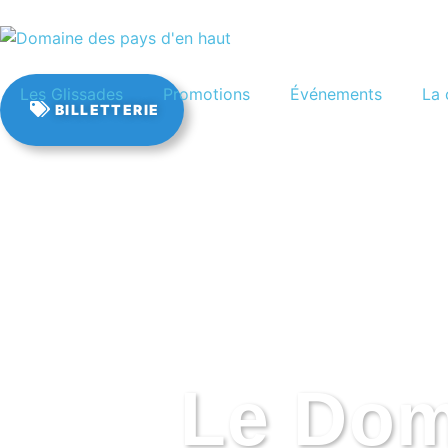
EN
Les Glissades
Promotions
Événements
La 
BILLETTERIE
Le Doma