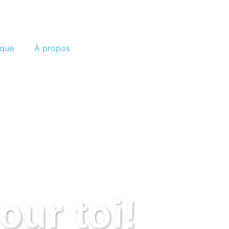
ique
À propos
our toi!