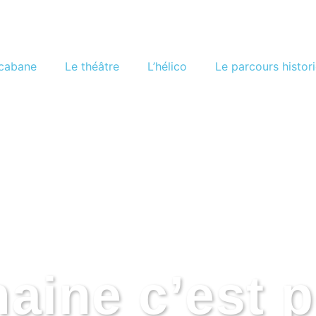
cabane
Le théâtre
L’hélico
Le parcours histor
ine c’est p