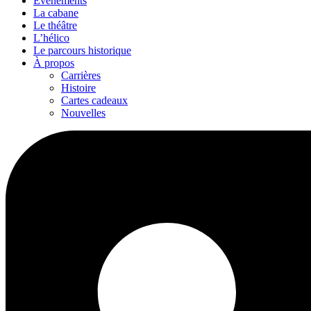
Événements
La cabane
Le théâtre
L’hélico
Le parcours historique
À propos
Carrières
Histoire
Cartes cadeaux
Nouvelles