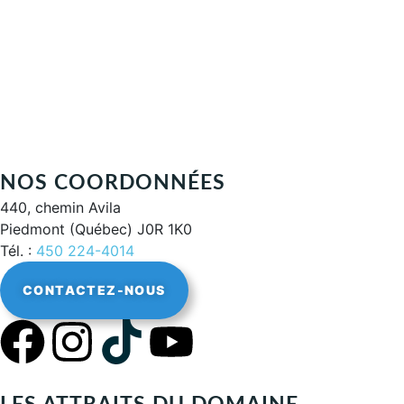
LES LAURENTIDES
Parce que Les Glissades aiment profondément les traditions et
surtout accueillir les gens comme à la maison.
Continuer
NOS COORDONNÉES
440, chemin Avila
Piedmont (Québec) J0R 1K0
Tél. :
450 224-4014
CONTACTEZ-NOUS