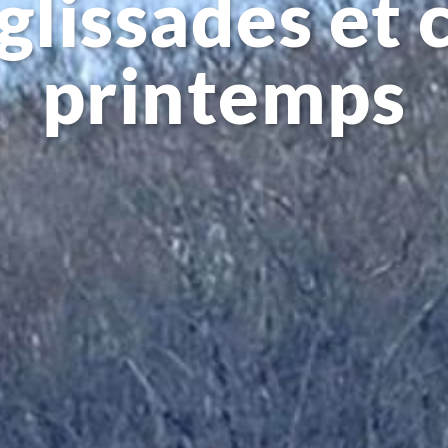
glissades et 
printemps