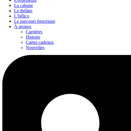
Événements
La cabane
Le théâtre
L’hélico
Le parcours historique
À propos
Carrières
Histoire
Cartes cadeaux
Nouvelles