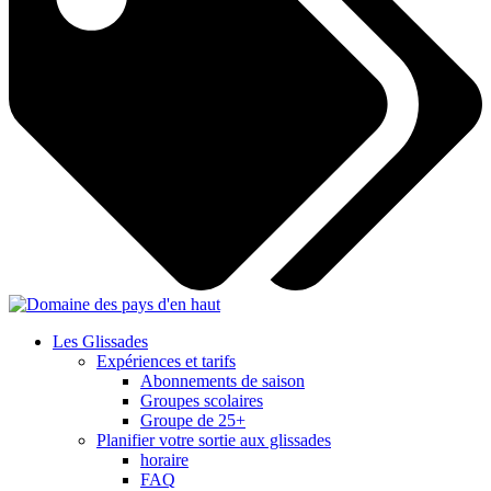
Les Glissades
Expériences et tarifs
Abonnements de saison
Groupes scolaires
Groupe de 25+
Planifier votre sortie aux glissades
horaire
FAQ