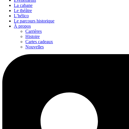
Événements
La cabane
Le théâtre
L’hélico
Le parcours historique
À propos
Carrières
Histoire
Cartes cadeaux
Nouvelles