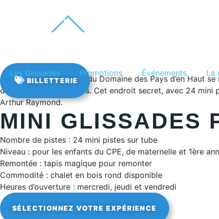
EN
Les Glissades
Promotions
Événements
La 
Au cœur des Glissades du Domaine des Pays d’en Haut se nic
BILLETTERIE
des pistes vertigineuses. Cet endroit secret, avec 24 mini
Arthur Raymond.
MINI GLISSADES 
Nombre de pistes : 24 mini pistes sur tube
Niveau : pour les enfants du CPE, de maternelle et 1ère an
Remontée : tapis magique pour remonter
Commodité : chalet en bois rond disponible
Heures d’ouverture : mercredi, jeudi et vendredi
SÉLECTIONNEZ VOTRE EXPÉRIENCE