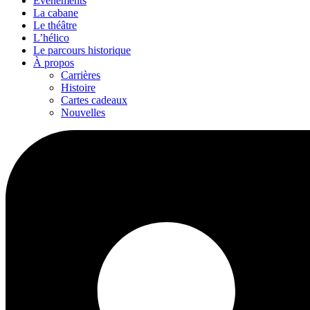
Événements
La cabane
Le théâtre
L’hélico
Le parcours historique
À propos
Carrières
Histoire
Cartes cadeaux
Nouvelles