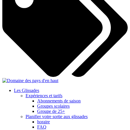
Les Glissades
Expériences et tarifs
Abonnements de saison
Groupes scolaires
Groupe de 25+
Planifier votre sortie aux glissades
horaire
FAQ