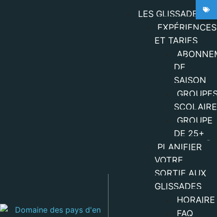
LES GLISSADES
EXPÉRIENCES
ET TARIFS
ABONNE
DE
SAISON
GROUPE
SCOLAIR
GROUPE
DE 25+
PLANIFIER
VOTRE
SORTIE AUX
GLISSADES
HORAIRE
FAQ