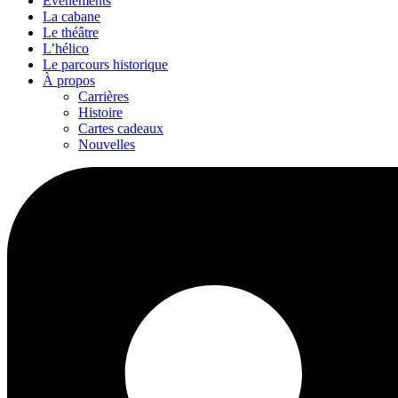
Événements
La cabane
Le théâtre
L’hélico
Le parcours historique
À propos
Carrières
Histoire
Cartes cadeaux
Nouvelles